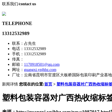
联系我们
/
contact us
TELEPHONE
13312532989
联系：占先生
电话：13312532989
手机：13312532989
传真：
邮箱：
1170918501@qq.com
网址：
guangxi.ynjhbz.com
厂址：云南省昆明市官渡区大板桥国际包装印刷产业基地
新闻详情
您现在的位置:
首页
>
塑料包装容器对广西热收缩标
塑料包装容器对广西热收缩标
来源：http://guangxi.ynjhbz.com/news1087017.html