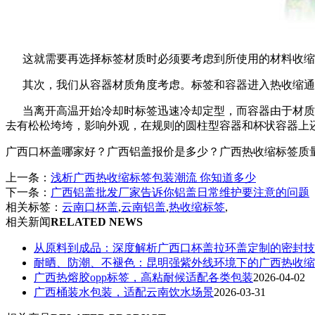
这就需要再选择标签材质时必须要考虑到所使用的材料收缩
其次，我们从容器材质角度考虑。标签和容器进入热收缩通
当离开高温开始冷却时标签迅速冷却定型，而容器由于材质本
去有松松垮垮，影响外观，在规则的圆柱型容器和杯状容器上
广西口杯盖哪家好？广西铝盖报价是多少？广西热收缩标签质量怎么样
上一条：
浅析广西热收缩标签包装潮流 你知道多少
下一条：
广西铝盖批发厂家告诉你铝盖日常维护要注意的问题
相关标签：
云南口杯盖
,
云南铝盖
,
热收缩标签
,
相关新闻
RELATED NEWS
从原料到成品：深度解析广西口杯盖拉环盖定制的密封技
耐晒、防潮、不褪色：昆明强紫外线环境下的广西热收缩
广西热熔胶opp标签，高粘耐候适配各类包装
2026-04-02
广西桶装水包装，适配云南饮水场景
2026-03-31