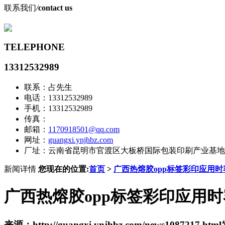
联系我们
/
contact us
TELEPHONE
13312532989
联系：占先生
电话：13312532989
手机：13312532989
传真：
邮箱：
1170918501@qq.com
网址：
guangxi.ynjhbz.com
厂址：云南省昆明市官渡区大板桥国际包装印刷产业基地
新闻详情
您现在的位置:
首页
>
广西热熔胶opp标签彩印应用
广西热熔胶opp标签彩印应用
来源：http://guangxi.ynjhbz.com/news1087217.html