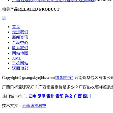
相关产品
RELATED PRODUCT
首页
走进我们
新闻资讯
产品中心
联系我们
网站地图
XML
手机网站
返回顶部
Copyright© guangxi.ynjhbz.com(
复制链接
) 云南锦华包装有限公
广西口杯盖哪家好？广西铝盖报价是多少？广西热收缩标签质量怎么
热门城市推广:
云南
昆明
贵州
贵阳
兴义
广西
四川
技术支持：
云南速推科技