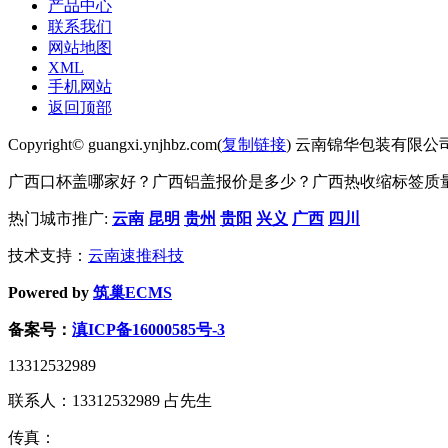
产品中心
联系我们
网站地图
XML
手机网站
返回顶部
Copyright© guangxi.ynjhbz.com(
复制链接
) 云南锦华包装有限公
广西口杯盖哪家好？广西铝盖报价是多少？广西热收缩标签质量怎么
热门城市推广:
云南
昆明
贵州
贵阳
兴义
广西
四川
技术支持：
云南速推科技
Powered by
筑巢ECMS
备案号：
滇ICP备16000585号-3
13312532989
联系人：13312532989 占先生
传真：