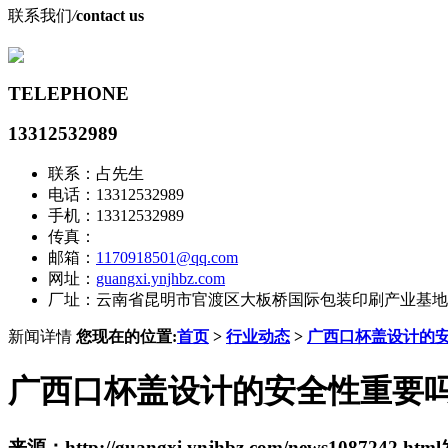
联系我们
/
contact us
TELEPHONE
13312532989
联系：占先生
电话：13312532989
手机：13312532989
传真：
邮箱：
1170918501@qq.com
网址：
guangxi.ynjhbz.com
厂址：云南省昆明市官渡区大板桥国际包装印刷产业基地
新闻详情
您现在的位置:
首页
>
行业动态
>
广西口杯盖设计的
广西口杯盖设计的安全性重要
来源：http://guangxi.ynjhbz.com/news1087242.html