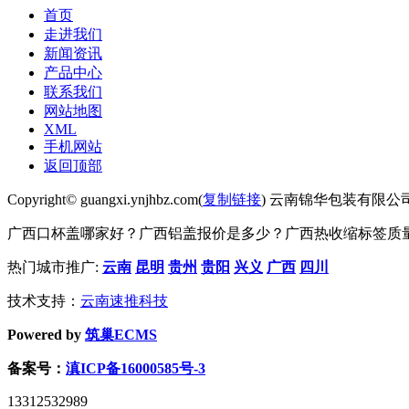
首页
走进我们
新闻资讯
产品中心
联系我们
网站地图
XML
手机网站
返回顶部
Copyright© guangxi.ynjhbz.com(
复制链接
) 云南锦华包装有限公
广西口杯盖哪家好？广西铝盖报价是多少？广西热收缩标签质量怎么
热门城市推广:
云南
昆明
贵州
贵阳
兴义
广西
四川
技术支持：
云南速推科技
Powered by
筑巢ECMS
备案号：
滇ICP备16000585号-3
13312532989