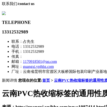
联系我们
/
contact us
TELEPHONE
13312532989
联系：占先生
电话：13312532989
手机：13312532989
传真：
邮箱：
1170918501@qq.com
网址：
guangxi.ynjhbz.com
厂址：云南省昆明市官渡区大板桥国际包装印刷产业基地
新闻详情
您现在的位置:
首页
>
云南PVC热收缩标签的通用性
云南PVC热收缩标签的通用性
来源：http://guangxi.ynjhbz.com/news1087414.html