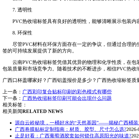
7. 透明性
PVC热收缩标签具有良好的透明性，能够清晰展示包装
8. 环保性
尽管PVC材料在环保方面存在一定的争议，但通过合理的
签的可持续发展提供了新的方向。
云南PVC热收缩标签凭借其优异的物理和化学性质，在包
包装质量和市场竞争力。随着技术的不断进步，相信PVC热收
广西口杯盖哪家好？广西铝盖报价是多少？广西热收缩标签质量怎么样
上一条：
广西彩印复合贴标印刷的彩色模式有哪些
下一条：
广西热收缩标签印刷可能会出现什么问题
相关标签：
相关新闻
RELATED NEWS
源自云岭秘境，一桶好水的“天然基因”——揭秘广西桶
广西卷膜贴标定制指南：材质、胶型、尺寸怎么选?
2026-
止是好看：广西葡萄酒胶套如何锁住高原阳光的味道?
202