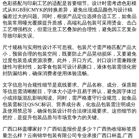
色彩搭配与印刷工艺的适配是首要细节。设计时需考虑色彩模
式从RGB到CMYK的转换差异，避免出现成品颜色与设计稿
偏差过大的问题。同时，根据产品定位选择合适工艺，如食品
包装常用哑光覆膜提升质感，高端礼品包装可采用烫金、击凸
工艺增强档次，但需注意工艺叠加的合理性，避免因工艺复杂
导致印刷失误。
尺寸规格与实用性设计不可忽视。包装尺寸需严格匹配产品大
小，预留合理的包装空间，既要防止产品晃动损坏，又要避免
过度包装造成资源浪费。此外，开口方式、封口设计需兼顾便
捷性与密封性，如零食包装可设计易撕口，液体包装需强化密
封防漏结构，确保消费者使用体验流畅。
文字信息与合规性细节是底线要求。产品名称、成分、保质期
等信息需清晰醒目，字体大小适中且易于辨认，避免因字体过
小或排版混乱影响阅读。同时，需严格遵守行业规范，如食品
包装需标注QS/SC标识、营养成分表，化妆品包装需注明成分
及使用禁忌等，确保包装设计符合法律法规要求。这些细节的
把控，是提升包装品质与市场竞争力的关键。
广西口杯盖哪家好？广西铝盖报价是多少？广西热收缩标签质
量怎么样？云南锦华包装有限公司专业承接广西口杯盖,广西