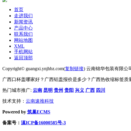
首页
走进我们
新闻资讯
产品中心
联系我们
网站地图
XML
手机网站
返回顶部
Copyright© guangxi.ynjhbz.com(
复制链接
) 云南锦华包装有限公
广西口杯盖哪家好？广西铝盖报价是多少？广西热收缩标签质量怎么
热门城市推广:
云南
昆明
贵州
贵阳
兴义
广西
四川
技术支持：
云南速推科技
Powered by
筑巢ECMS
备案号：
滇ICP备16000585号-3